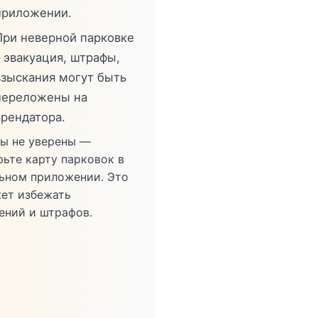
приложении.
При неверной парковке
– эвакуация, штрафы,
взыскания могут быть
переложены на
арендатора.
вы не уверены —
рьте карту парковок в
ьном приложении. Это
ет избежать
ений и штрафов.