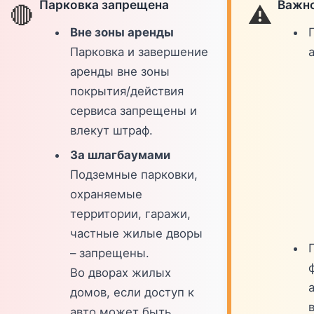
Парковка запрещена
Важно
🔴
⚠️
Вне зоны аренды
Парковка и завершение
аренды вне зоны
покрытия/действия
сервиса запрещены и
влекут штраф.
За шлагбаумами
Подземные парковки,
охраняемые
территории, гаражи,
частные жилые дворы
– запрещены.
Во дворах жилых
домов, если доступ к
в
авто может быть