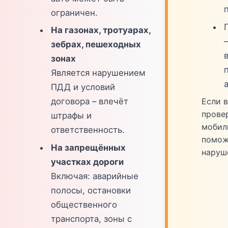
ограничен.
На газонах, тротуарах,
зебрах, пешеходных
зонах
Является нарушением
ПДД и условий
Если 
договора – влечёт
прове
штрафы и
мобил
ответственность.
помож
На запрещённых
наруш
участках дороги
Включая: аварийные
полосы, остановки
общественного
транспорта, зоны с