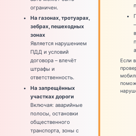
ограничен.
На газонах, тротуарах,
зебрах, пешеходных
зонах
Является нарушением
ПДД и условий
Если 
договора – влечёт
прове
штрафы и
мобил
ответственность.
помож
На запрещённых
наруш
участках дороги
Включая: аварийные
полосы, остановки
общественного
транспорта, зоны с