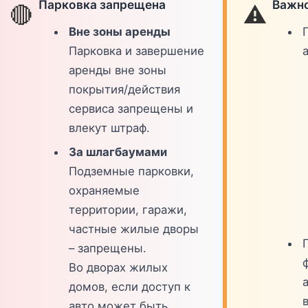
Парковка запрещена
Важно
🔴
⚠️
Вне зоны аренды
Парковка и завершение
аренды вне зоны
покрытия/действия
сервиса запрещены и
влекут штраф.
За шлагбаумами
Подземные парковки,
охраняемые
территории, гаражи,
частные жилые дворы
– запрещены.
Во дворах жилых
домов, если доступ к
в
авто может быть