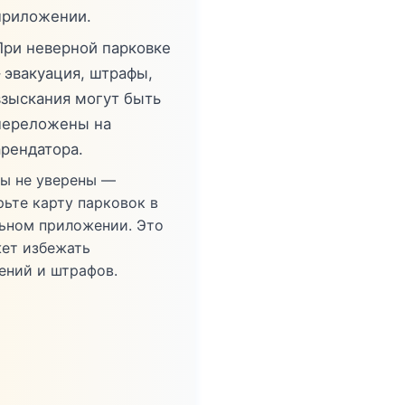
приложении.
При неверной парковке
– эвакуация, штрафы,
взыскания могут быть
переложены на
арендатора.
вы не уверены —
рьте карту парковок в
ьном приложении. Это
ет избежать
ений и штрафов.