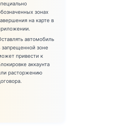
специально
обозначенных зонах
завершения на карте в
приложении.
Оставлять автомобиль
в запрещенной зоне
может привести к
блокировке аккаунта
или расторжению
договора.