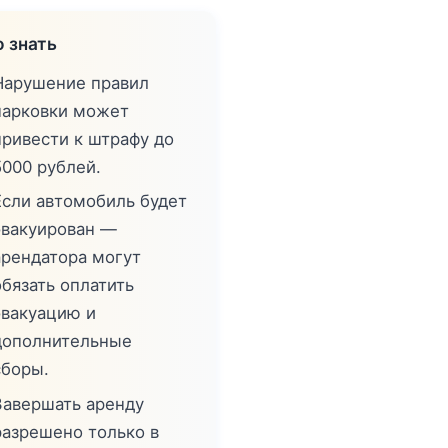
 знать
Нарушение правил
парковки может
привести к штрафу до
5000 рублей.
Если автомобиль будет
эвакуирован —
арендатора могут
обязать оплатить
эвакуацию и
дополнительные
сборы.
Завершать аренду
разрешено только в