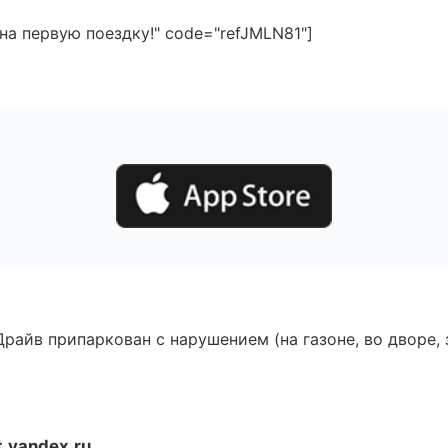
на первую поездку!" code="refJMLN81"]
райв припаркован с нарушением (на газоне, во дворе, з
.yandex.ru