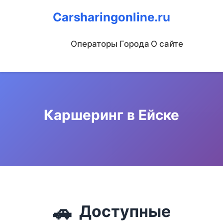
Carsharingonline.ru
Операторы
Города
О сайте
Каршеринг в Ейске
🚗
Доступные