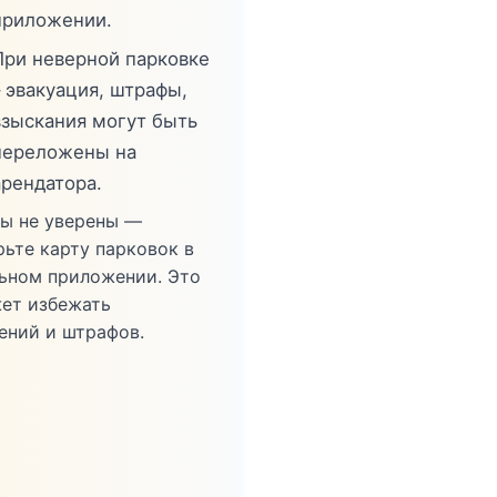
приложении.
При неверной парковке
– эвакуация, штрафы,
взыскания могут быть
переложены на
арендатора.
вы не уверены —
рьте карту парковок в
ьном приложении. Это
ет избежать
ений и штрафов.