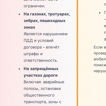
ограничен.
На газонах, тротуарах,
зебрах, пешеходных
зонах
Является нарушением
ПДД и условий
Если 
договора – влечёт
прове
штрафы и
мобил
ответственность.
помож
На запрещённых
наруш
участках дороги
Включая: аварийные
полосы, остановки
общественного
транспорта, зоны с