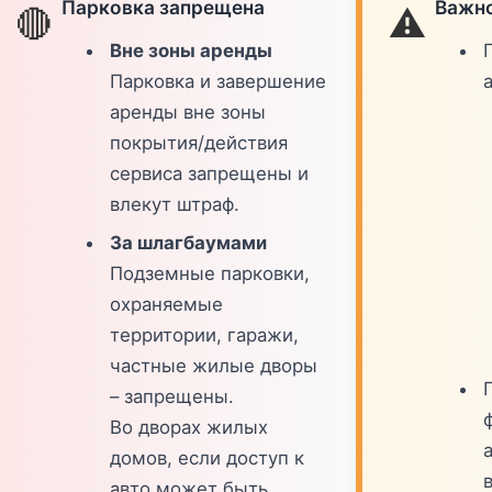
Парковка запрещена
Важно
🔴
⚠️
Вне зоны аренды
Парковка и завершение
аренды вне зоны
покрытия/действия
сервиса запрещены и
влекут штраф.
За шлагбаумами
Подземные парковки,
охраняемые
территории, гаражи,
частные жилые дворы
– запрещены.
Во дворах жилых
домов, если доступ к
в
авто может быть