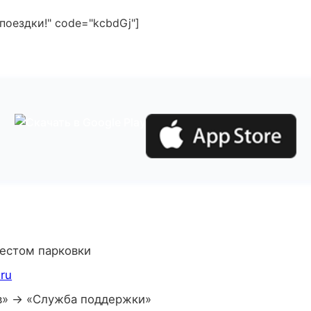
поездки!" code="kcbdGj"]
местом парковки
.ru
в» → «Служба поддержки»