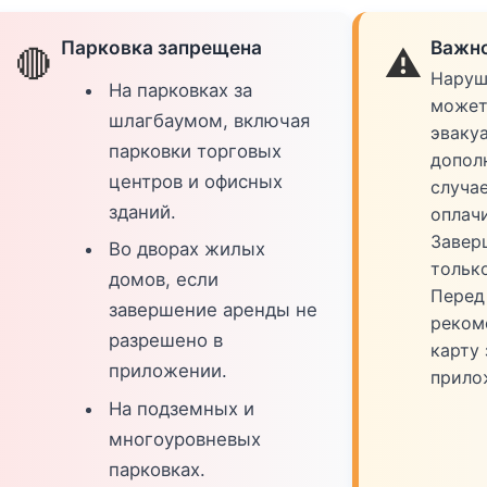
Парковка запрещена
Важно
🔴
⚠️
Наруш
На парковках за
может
шлагбаумом, включая
эваку
парковки торговых
допол
центров и офисных
случа
зданий.
оплач
Завер
Во дворах жилых
тольк
домов, если
Перед
завершение аренды не
реком
разрешено в
карту 
приложении.
прило
На подземных и
многоуровневых
парковках.