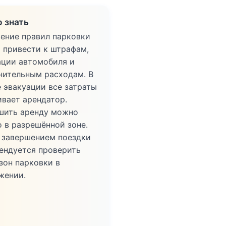
 знать
ение правил парковки
 привести к штрафам,
ации автомобиля и
нительным расходам. В
е эвакуации все затраты
ивает арендатор.
шить аренду можно
о в разрешённой зоне.
 завершением поездки
ендуется проверить
зон парковки в
жении.