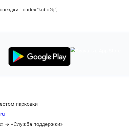
поездки!" code="kcbdGj"]
местом парковки
.ru
в» → «Служба поддержки»