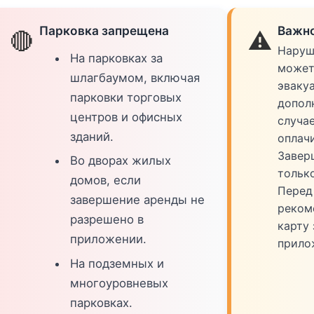
Парковка запрещена
Важно
🔴
⚠️
Наруш
На парковках за
может
шлагбаумом, включая
эваку
парковки торговых
допол
центров и офисных
случа
зданий.
оплач
Завер
Во дворах жилых
тольк
домов, если
Перед
завершение аренды не
реком
разрешено в
карту 
приложении.
прило
На подземных и
многоуровневых
парковках.