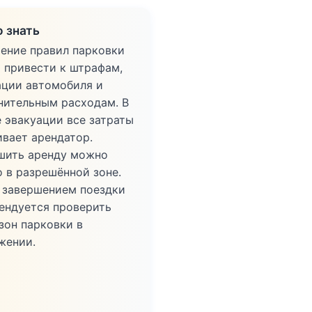
 знать
ение правил парковки
 привести к штрафам,
ации автомобиля и
нительным расходам. В
е эвакуации все затраты
ивает арендатор.
шить аренду можно
о в разрешённой зоне.
 завершением поездки
ендуется проверить
зон парковки в
жении.