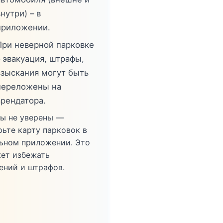
нутри) – в
приложении.
При неверной парковке
– эвакуация, штрафы,
взыскания могут быть
переложены на
арендатора.
вы не уверены —
рьте карту парковок в
ьном приложении. Это
ет избежать
ений и штрафов.