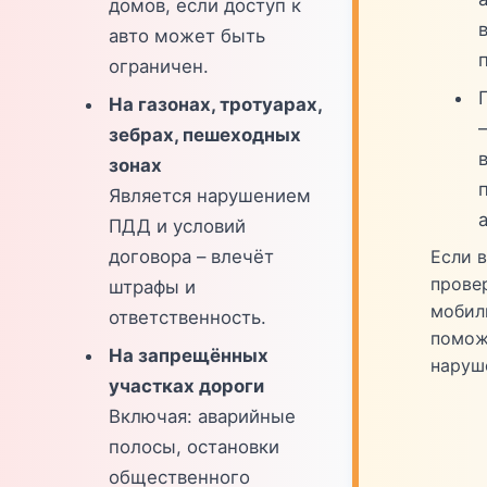
домов, если доступ к
в
авто может быть
ограничен.
На газонах, тротуарах,
зебрах, пешеходных
зонах
Является нарушением
ПДД и условий
Если 
договора – влечёт
прове
штрафы и
мобил
ответственность.
помож
На запрещённых
наруш
участках дороги
Включая: аварийные
полосы, остановки
общественного