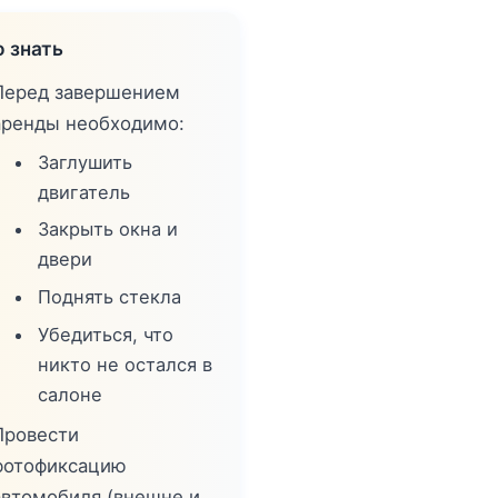
 знать
Перед завершением
аренды необходимо:
Заглушить
двигатель
Закрыть окна и
двери
Поднять стекла
Убедиться, что
никто не остался в
салоне
Провести
фотофиксацию
автомобиля (внешне и