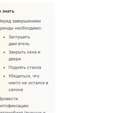
 знать
Перед завершением
аренды необходимо:
Заглушить
двигатель
Закрыть окна и
двери
Поднять стекла
Убедиться, что
никто не остался в
салоне
Провести
фотофиксацию
автомобиля (внешне и