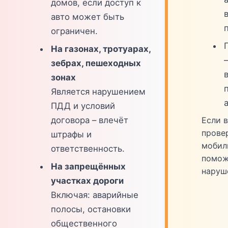
домов, если доступ к
в
авто может быть
ограничен.
На газонах, тротуарах,
зебрах, пешеходных
зонах
Является нарушением
ПДД и условий
Если 
договора – влечёт
прове
штрафы и
мобил
ответственность.
помож
На запрещённых
наруш
участках дороги
Включая: аварийные
полосы, остановки
общественного