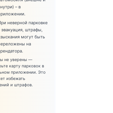
нутри) – в
приложении.
При неверной парковке
– эвакуация, штрафы,
взыскания могут быть
переложены на
арендатора.
вы не уверены —
рьте карту парковок в
ьном приложении. Это
ет избежать
ений и штрафов.