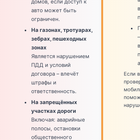
домов, если доступ к
в
авто может быть
ограничен.
На газонах, тротуарах,
зебрах, пешеходных
зонах
Является нарушением
ПДД и условий
Если 
договора – влечёт
прове
штрафы и
мобил
ответственность.
помож
На запрещённых
наруш
участках дороги
Включая: аварийные
полосы, остановки
общественного