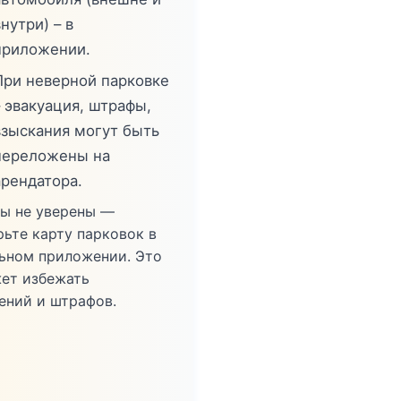
нутри) – в
приложении.
При неверной парковке
– эвакуация, штрафы,
взыскания могут быть
переложены на
арендатора.
вы не уверены —
рьте карту парковок в
ьном приложении. Это
ет избежать
ений и штрафов.