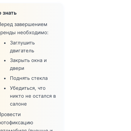
 знать
Перед завершением
аренды необходимо:
Заглушить
двигатель
Закрыть окна и
двери
Поднять стекла
Убедиться, что
никто не остался в
салоне
Провести
фотофиксацию
автомобиля (внешне и