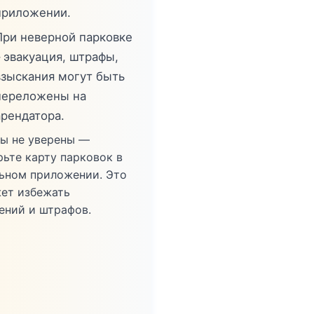
приложении.
При неверной парковке
– эвакуация, штрафы,
взыскания могут быть
переложены на
арендатора.
вы не уверены —
рьте карту парковок в
ьном приложении. Это
ет избежать
ений и штрафов.