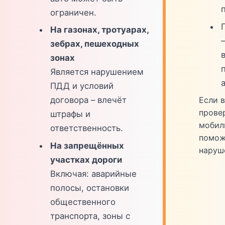
ограничен.
На газонах, тротуарах,
зебрах, пешеходных
зонах
Является нарушением
ПДД и условий
Если 
договора – влечёт
прове
штрафы и
мобил
ответственность.
помож
На запрещённых
наруш
участках дороги
Включая: аварийные
полосы, остановки
общественного
транспорта, зоны с