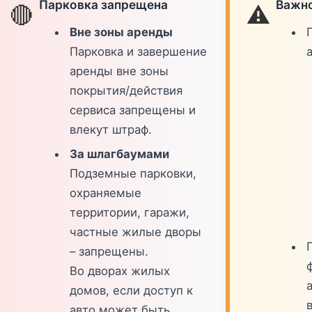
Парковка запрещена
Важно
🔴
⚠️
Вне зоны аренды
Парковка и завершение
аренды вне зоны
покрытия/действия
сервиса запрещены и
влекут штраф.
За шлагбаумами
Подземные парковки,
охраняемые
территории, гаражи,
частные жилые дворы
– запрещены.
Во дворах жилых
домов, если доступ к
в
авто может быть